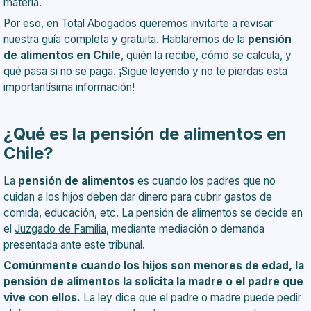
materia.
Pensión de Alimentos?
¿De qué trata la Ley de Responsabilidad Parental y
Por eso, en
Total Abogados
queremos invitarte a revisar
Pago Efectivo de la Pensión de Alimentos?
nuestra guía completa y gratuita. Hablaremos de la
pensión
¿Necesito un abogado para demandar la pensión
de alimentos en Chile
, quién la recibe, cómo se calcula, y
alimenticia?
qué pasa si no se paga. ¡Sigue leyendo y no te pierdas esta
Conclusión
importantísima información!
¿Qué es la pensión de alimentos en
Chile?
La
pensión de alimentos
es cuando los padres que no
cuidan a los hijos deben dar dinero para cubrir gastos de
comida, educación, etc. La pensión de alimentos se decide en
el
Juzgado de Familia
, mediante mediación o demanda
presentada ante este tribunal.
Comúnmente cuando los hijos son menores de edad, la
pensión de alimentos la solicita la madre o el padre que
vive con ellos.
La ley dice que el padre o madre puede pedir