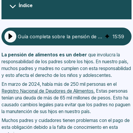
Índice
¿Qué es la pensión de alimentos en Chile?
¿Quiénes tienen derecho a recibir la pensión de
alimentos?
¿Hasta qué edad se puede pagar la pensión de
Guía completa sobre la pensión de alimentos en Chile 2025
15
:
59
alimentos?
¿Qué derechos tienen los hijos en cuanto a la
pensión de alimentos?
La pensión de alimentos es un deber
que involucra la
¿Cuáles son las características del derecho de
responsabilidad de los padres sobre los hijos. En nuestro país,
alimentos?
muchos padres y madres no cumplen con esta responsabilidad
¿Cómo se calcula la pensión de alimentos?
y esto afecta el derecho de los niños y adolescentes.
¿Cómo se puede demandar la pensión de
En marzo de 2024, había más de 250 mil personas en el
alimentos o regularizarla?
Registro Nacional de Deudores de Alimentos.
Estas personas
Tipos de pensión de alimentos
tenían una deuda de más de 65 mil millones de pesos. Esto ha
¿Una persona se puede autodemandarse por
causado cambios legales para evitar que los padres no paguen
pensión de alimentos?
la manutención de sus hijos en nuestro país.
¿Qué pasa si el demandado no paga la pensión de
Muchos padres y cuidadores tienen problemas con el pago de
alimentos?
esta obligación debido a la falta de conocimiento en esta
¿Qué es el Registro Nacional de Deudores de