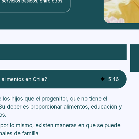
servicios básicos, entre otros.
imentos?
e pensión de alimentos?
licitar el cese de pensión de alimentos?
 alimentos en Chile?
5
:
46
sión?
mentos?
los hijos que el progenitor, que no tiene el
a pensión de alimentos?
 Su deber es proporcionar alimentos, educación y
ligado al pago obtiene el cuidado personal
ios.
considerar en el cese de pensión de
y por lo mismo, existen maneras en que se puede
nales de familia.