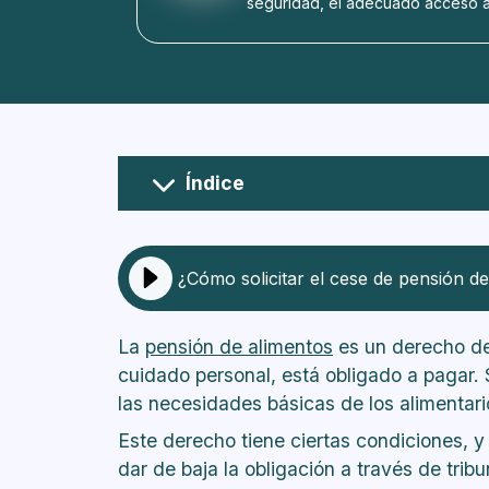
seguridad, el adecuado acceso a 
Índice
¿Qué es el cese de pensión de al
¿Cuándo se puede pedir el cese d
¿Cuáles son los requisitos para so
¿Cómo solicitar el cese de pensión de
¿Cómo solicitar el cese de la pen
¿Qué es el cese provisorio de ali
La
pensión de alimentos
es un derecho de 
¿Puedo solicitar el cese si debo l
cuidado personal, está obligado a pagar.
¿Qué pasa en el caso en que el ob
las necesidades básicas de los alimentar
del menor?
¿Qué aspectos son importantes a 
Este derecho tiene ciertas condiciones, 
alimentos?
dar de baja la obligación a través de tribu