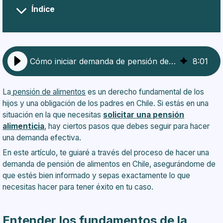
Índice
Entender los fundamentos de la pensión alimenticia
Recopilar la información necesaria
Contactar a un abogado de familia
Presentar la demanda
Cómo iniciar demanda de pensión de alimentos en Chile
8
:
01
Asistir a la audiencia en el tribunal de familia
Cumplir con la decisión del juez
La
pensión de alimentos
es un derecho fundamental de los
hijos y una obligación de los padres en Chile. Si estás en una
situación en la que necesitas
solicitar una pensión
alimenticia
, hay ciertos pasos que debes seguir para hacer
una demanda efectiva.
En este artículo, te guiaré a través del proceso de hacer una
demanda de pensión de alimentos en Chile, asegurándome de
que estés bien informado y sepas exactamente lo que
necesitas hacer para tener éxito en tu caso.
Entender los fundamentos de la