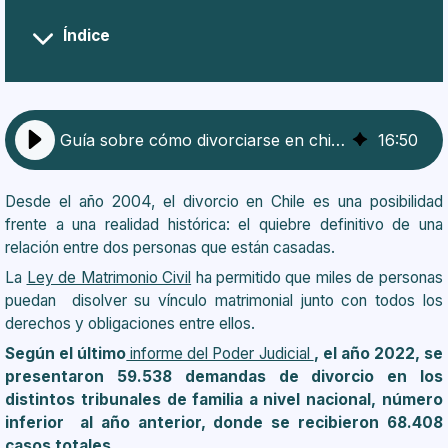
Índice
¿Qué es el divorcio?
¿Cómo se reparten los bienes en el divorcio?
¿Cuáles son los tipos de divorcio en Chile?
¿Cuáles son los requisitos para divorciarse en
Guía sobre cómo divorciarse en chile 2025
16
:
50
Chile?
¿Cómo es el proceso de divorcio en Chile?
¿Qué es el acuerdo completo y suficiente?
Desde el año 2004, el divorcio en Chile es una posibilidad
¿Qué es el cese de convivencia?
frente a una realidad histórica: el quiebre definitivo de una
¿Qué es la compensación económica en el
relación entre dos personas que están casadas.
divorcio?
La
Ley de Matrimonio Civil
ha permitido que miles de personas
¿Cuáles son los efectos más importantes de la
puedan disolver su vínculo matrimonial junto con todos los
sentencia de divorcio?
derechos y obligaciones entre ellos.
¿Es necesario contar con el servicio de un
Según el último
informe del Poder Judicial
, el año 2022, se
abogado de divorcio?
presentaron 59.538 demandas de divorcio en los
Aspectos importantes a considerar durante el
distintos tribunales de familia a nivel nacional, número
proceso divorcio
inferior al año anterior, donde se recibieron 68.408
casos totales.