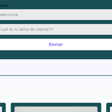
muna
*