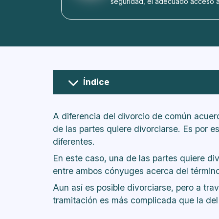
seguridad, el adecuado acceso a 
Índice
¿Cuáles son los requisitos del divo
A diferencia del divorcio de común acuerd
de las partes quiere divorciarse. Es por e
diferentes.
En este caso, una de las partes quiere div
entre ambos cónyuges acerca del término d
Aun así es posible divorciarse, pero a tra
tramitación es más complicada que la del