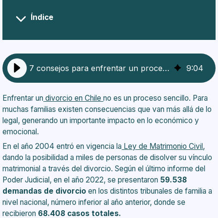
Índice
Informarse
Asesorarse
Buscar tu red de apoyo
Planificarte
7 consejos para enfrentar un proceso de divorcio
9
:
04
Actuar
Prioriza tu bienestar
Planifica tu futuro
Enfrentar un
divorcio en Chile
no es un proceso sencillo. Para
muchas familias existen consecuencias que van más allá de lo
legal, generando un importante impacto en lo económico y
emocional.
En el año 2004 entró en vigencia la
Ley de Matrimonio Civil
,
dando la posibilidad a miles de personas de disolver su vínculo
matrimonial a través del divorcio. Según el último informe del
Poder Judicial
, en el año 2022, se presentaron
59.538
demandas de divorcio
en los distintos tribunales de familia a
nivel nacional, número inferior al año anterior, donde se
recibieron
68.408 casos totales.