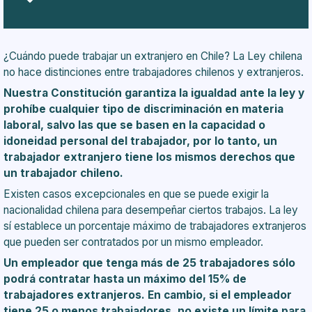
Casos en que puede trabajar un extranjero en Chile
¿En qué consiste la permanencia definitiva?
Permisos que habilitan que pueda trabajar un
¿Cuándo puede trabajar un extranjero en Chile? La Ley chilena
extranjero en Chile
no hace distinciones entre trabajadores chilenos y extranjeros.
¿Puedo obtener un permiso de trabajo con visa en
trámite?
Nuestra Constitución garantiza la igualdad ante la ley y
¿Qué debo hacer si tenía un contrato de trabajo,
prohíbe cualquier tipo de discriminación en materia
pero se le puso término?
laboral, salvo las que se basen en la capacidad o
¿Puedo trabajar en Chile si tengo visa de turista?
idoneidad personal del trabajador, por lo tanto, un
¿Qué debe hacer el extranjero después de que
trabajador extranjero tiene los mismos derechos que
obtuvo la visa o permanencia?
un trabajador chileno.
¿Qué pasa si el trabajador tenía visa, pero se le
Existen casos excepcionales en que se puede exigir la
venció?
nacionalidad chilena para desempeñar ciertos trabajos. La ley
¿Qué pasa si el trabajador tiene visa sujeta a
sí establece un porcentaje máximo de trabajadores extranjeros
contrato y el contrato de trabajo termina antes de
que pueden ser contratados por un mismo empleador.
la vigencia de la Visa o mientras se tramita la
Un empleador que tenga más de 25 trabajadores sólo
permanencia definitiva?
podrá contratar hasta un máximo del 15% de
¿Cómo puedo pagar las cotizaciones previsionales
trabajadores extranjeros. En cambio, si el empleador
de los trabajadores extranjeros que, teniendo
tiene 25 o menos trabajadores, no existe un límite para