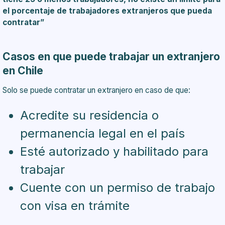
autorización para trabajar, aún no cuentan con
el porcentaje de trabajadores extranjeros que pueda
cédula de identidad?
contratar”
¿Cómo puedo pagar la remuneración del trabajador
extranjero si éste no tiene cuenta bancaria por no
tener cédula de identidad?
Casos en que puede trabajar un extranjero
¿Me pueden fiscalizar?
en Chile
Solo se puede contratar un extranjero en caso de que:
Acredite su residencia o
permanencia legal en el país
Esté autorizado y habilitado para
trabajar
Cuente con un permiso de trabajo
con visa en trámite