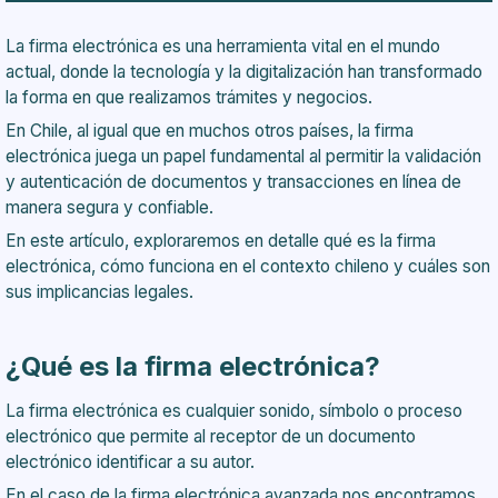
Firma electrónica avanzada para actuaciones ante
el Registro Electrónico de Empresas y Sociedades
La firma electrónica es una herramienta vital en el mundo
¿Qué significa la implementación de la firma
actual, donde la tecnología y la digitalización han transformado
electrónica avanzada en línea para efectos del
la forma en que realizamos trámites y negocios.
Registro Electrónico y Sociedades?
¿Qué es la Clave Única del Estado?
En Chile, al igual que en muchos otros países, la firma
¿Por qué es necesario ingresar con la Clave Única
electrónica juega un papel fundamental al permitir la validación
del Estado?
y autenticación de documentos y transacciones en línea de
manera segura y confiable.
En este artículo, exploraremos en detalle qué es la firma
electrónica, cómo funciona en el contexto chileno y cuáles son
sus implicancias legales.
¿Qué es la firma electrónica?
La firma electrónica es cualquier sonido, símbolo o proceso
electrónico que permite al receptor de un documento
electrónico identificar a su autor.
En el caso de la firma electrónica avanzada nos encontramos