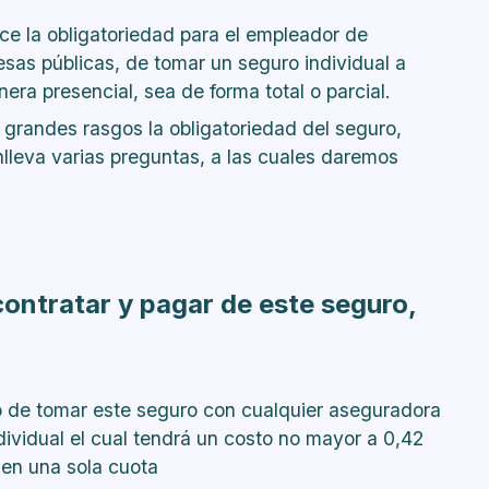
o o me cambio de trabajo ya teniendo el
blece la obligatoriedad para el empleador de
sas públicas, de tomar un seguro individual a
a la póliza de seguro?
era presencial, sea de forma total o parcial.
ido por esta Ley?
grandes rasgos la obligatoriedad del seguro,
 laboral COVID-19
leva varias preguntas, a las cuales daremos
contratar y pagar de este seguro,
o de tomar este seguro con cualquier aseguradora
ividual el cual tendrá un costo no mayor a 0,42
 en una sola cuota