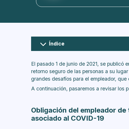
Índice
Obligación del empleador de toma
COVID-19
El pasado 1 de junio de 2021, se publicó en
¿Quién es el responsable de cont
retorno seguro de las personas a su luga
se paga?
grandes desafíos para el empleador, que 
¿Para qué trabajadores obliga la 
A continuación, pasaremos a revisar los 
¿Qué pasa si estoy con teletrabaj
semipresencial a la oficina estan
¿Qué plazo tiene el empleador pa
Obligación del empleador de 
¿Qué cubre y que no cubre este 
asociado al COVID-19
¿Si me enfermo de COVID fuera del
¿Cuál es la vigencia del seguro?