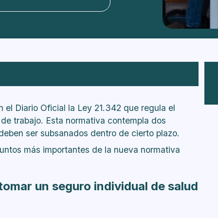
r un seguro individual de salud asociado al
 el Diario Oficial la Ley 21.342 que regula el
ratar y pagar de este seguro, cuánto y cómo
r de trabajo. Esta normativa contempla dos
deben ser subsanados dentro de cierto plazo.
ley a tomar el seguro?
puntos más importantes de la nueva normativa
o y luego regreso de manera presencial o
do activa la alerta por COVID-19?
ra tomar el seguro?
tomar un seguro individual de salud
seguro?
 lugar de trabajo, el seguro cubre?