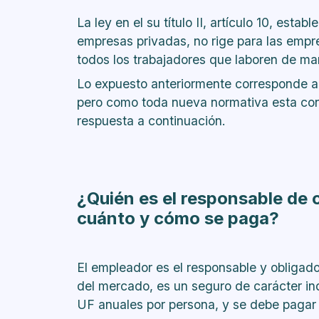
¿Qué pasa si me quedo sin trabaj
La ley en el su título II, artículo 10, esta
seguro contratado?
empresas privadas, no rige para las empre
¿Qué pasa si el empleador no tom
todos los trabajadores que laboren de man
¿Qué no cubre el seguro establec
Lo expuesto anteriormente corresponde a 
Protocolo de seguridad sanitaria
pero como toda nueva normativa esta conl
respuesta a continuación.
¿Quién es el responsable de 
cuánto y cómo se paga?
El empleador es el responsable y obligad
del mercado, es un seguro de carácter ind
UF anuales por persona, y se debe pagar