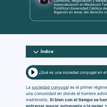
Conflictos, Negociación y Mediaci
especialización en Mediación Fami
Pontificia Universidad Católica d
litigación en áreas del derecho civi
Índice
¿Qué es la sociedad conyugal?
¿Qué bienes ingresan a la socied
¿Cuáles son los beneficios y des
¿Qué es una sociedad conyugal en el
¿Qué pasa con los bienes adquiri
conyugal?
La
sociedad conyuga
l es el primer régi
¿Qué pasa con la herencia en una
una comunidad en donde el hombre admini
¿Qué ocurre con las deudas que 
matrimonio.
Si bien con el tiempo se h
entregar mayor autonomía a la mujer, p