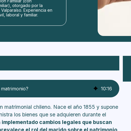
ón Familiar (con
liar), otorgado por la
e Valparaíso. Experiencia en
l, laboral y familiar.
ad conyugal?
ventajas de la sociedad conyugal?
 matrimonio?
10
:
16
dos antes del matrimonio en una sociedad
men matrimonial chileno. Nace el año 1855 y supone
 sociedad conyugal en Chile?
stra los bienes que se adquieren durante el
se adquieren dentro de la sociedad conyugal?
an implementado cambios legales que buscan
revalece el rol del marido sobre el patrimonio