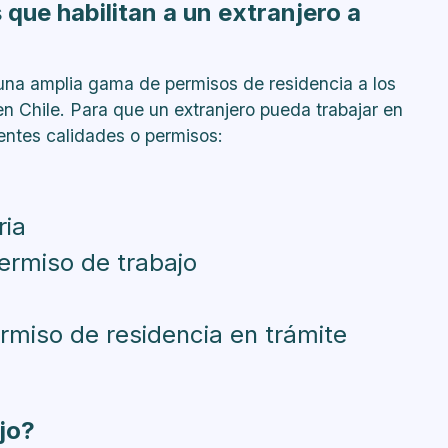
que habilitan a un extranjero a
trato de trabajo con él?
 aún no obtiene su cédula de identidad?
ntras se tramita su permiso de residencia, una
una amplia gama de permisos de residencia a los
?
 en Chile. Para que un extranjero pueda trabajar en
tiva permite trabajar en Chile?
entes calidades o permisos:
 de trabajo el hecho que al extranjero se le
iniciado la solicitud de prórroga, cambio de
iva?
ria
de los trabajadores extranjeros que prestan
ermiso de trabajo
rmiso de residencia en trámite
ajo?