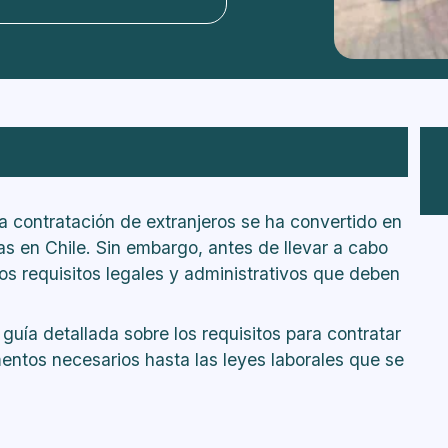
abilitan a un extranjero a trabajar en Chile?
 contratación de extranjeros se ha convertido en
 visa de estudiante o con permiso de turista?
 en Chile. Sin embargo, antes de llevar a cabo
o su visa o permiso que lo habilite para
os requisitos legales y administrativos que deben
njero al ingresar al país si solicitó su visa en
guía detallada sobre los requisitos para contratar
njero?
entos necesarios hasta las leyes laborales que se
ores extranjeros en Chile?
dores chilenos y extranjeros que pueden
extranjero que no cuente aún con visa o