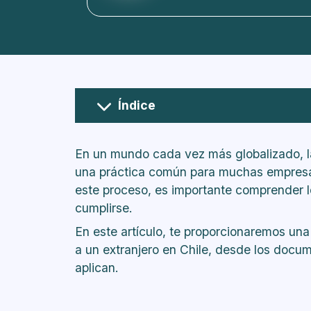
Índice
¿Cuáles son permisos o visas que h
¿Qué es la visa sujeta a trabajo?
En un mundo cada vez más globalizado, la
¿Puede trabajar un extranjero con
una práctica común para muchas empresas
¿Dónde debe solicitar el extranjer
este proceso, es importante comprender l
trabajar?
cumplirse.
¿Qué trámites debe realizar el extra
En este artículo, te proporcionaremos una 
el Consulado de Chile en el extra
a un extranjero en Chile, desde los docum
¿Qué derechos tienen los trabajad
aplican.
¿Cuál es la proporción de trabaja
trabajar en una misma empresa?
¿Es posible ofrecer trabajo a un 