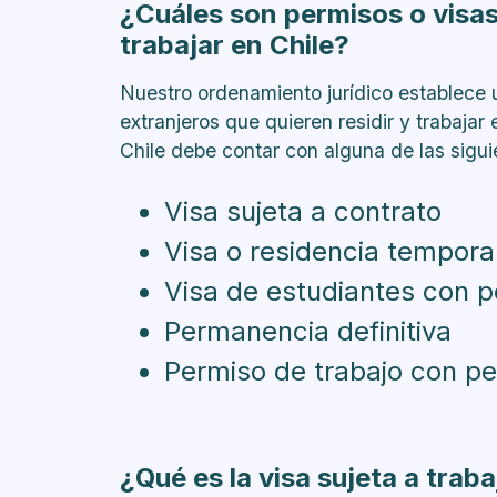
¿Cuáles son permisos o visas 
permiso de trabajo y firmar un con
trabajar en Chile?
¿Puede trabajar un extranjero que
¿Puede trabajar un extranjero mie
Nuestro ordenamiento jurídico establece 
prórroga o cambio de tipo de visa
extranjeros que quieren residir y trabajar
¿El permiso de permanencia defini
Chile debe contar con alguna de las sigui
¿Es motivo de término del contrato
esté por vencer la visa, habiendo 
Visa sujeta a contrato
tipo de visa o permanencia definit
Visa o residencia tempora
¿Cuál es la situación previsional 
servicios en Chile?
Visa de estudiantes con p
Conclusión
Permanencia definitiva
Permiso de trabajo con pe
¿Qué es la visa sujeta a trab