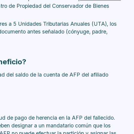
stro de Propiedad del Conservador de Bienes
ores a 5 Unidades Tributarias Anuales (UTA), los
el documento antes señalado (cónyuge, padre,
neficio?
ad del saldo de la cuenta de AFP del afiliado
itud de pago de herencia en la AFP del fallecido.
eben designar a un mandatario común que los
 AFP no puede efectuar la partición y asignar las