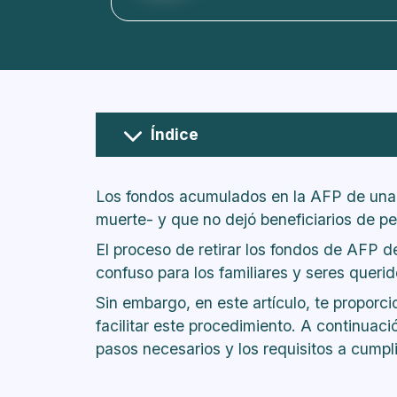
Índice
¿Quiénes tienen derecho a recibir
¿Cuáles son los requisitos para ret
Los fondos acumulados en la AFP de una p
¿Cuál es el monto de este benefic
muerte- y que no dejó beneficiarios de p
¿Cómo se debe proceder?
El proceso de retirar los fondos de AFP 
Paso a paso para hacer la solicitu
confuso para los familiares y seres querid
¿Cómo se efectúa el pago?
¿La AFP puede emitir un cheque?
Sin embargo, en este artículo, te proporc
Conclusión
facilitar este procedimiento. A continuaci
pasos necesarios y los requisitos a cumpli