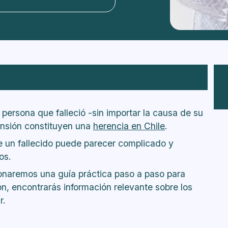
 estos fondos?
irar los fondos?
ersona que falleció -sin importar la causa de su
io?
ensión constituyen una
herencia en Chile
.
de un fallecido puede parecer complicado y
d
os.
ionaremos una guía práctica paso a paso para
ón, encontrarás información relevante sobre los
r.