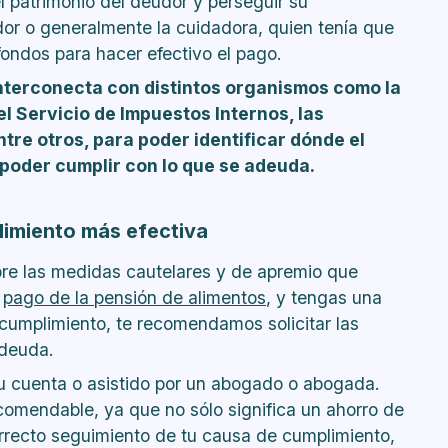
el patrimonio del deudor y perseguir su
or o generalmente la cuidadora, quien tenía que
fondos para hacer efectivo el pago.
 interconecta con distintos organismos como la
l Servicio de Impuestos Internos, las
re otros, para poder identificar dónde el
poder cumplir con lo que se adeuda.
limiento más efectiva
re las medidas cautelares y de apremio que
l
pago de la pensión de alimentos
, y tengas una
l cumplimiento, te recomendamos solicitar las
 deuda.
 tu cuenta o asistido por un abogado o abogada.
comendable, ya que no sólo significa un ahorro de
orrecto seguimiento de tu causa de cumplimiento,