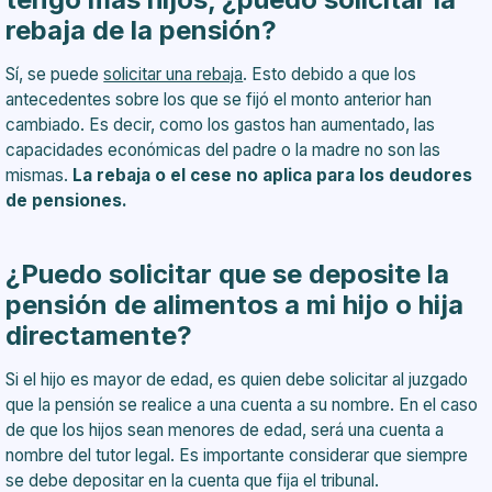
¿Cuál es el límite legal para pagar la pensión de
rebaja de la pensión?
alimentos?
¿Se puede demandar a los abuelos?
Sí, se puede
solicitar una rebaja
. Esto debido a que los
antecedentes sobre los que se fijó el monto anterior han
cambiado. Es decir, como los gastos han aumentado, las
capacidades económicas del padre o la madre no son las
mismas.
La rebaja o el cese no aplica para los deudores
de pensiones.
¿Puedo solicitar que se deposite la
pensión de alimentos a mi hijo o hija
directamente?
Si el hijo es mayor de edad, es quien debe solicitar al juzgado
que la pensión se realice a una cuenta a su nombre. En el caso
de que los hijos sean menores de edad, será una cuenta a
nombre del tutor legal. Es importante considerar que siempre
se debe depositar en la cuenta que fija el tribunal.