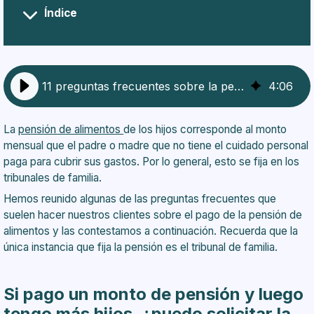
Índice
Si pago un monto de pensión y luego tengo más
hijos, ¿puedo solicitar la rebaja de la pensión?
¿Puedo solicitar que se deposite la pensión de
alimentos a mi hijo o hija directamente?
11 preguntas frecuentes sobre la pensión alimenticia en Chile
4
:
06
¿Qué documentos necesito para demandar la
pensión?
Si mi hijo se casó, ¿debo seguir pagando pensión
La
pensión de alimentos
de los hijos corresponde al monto
de alimentos?
mensual que el padre o madre que no tiene el cuidado personal
Si mi hijo trabaja, ¿debo seguir pagando pensión de
paga para cubrir sus gastos. Por lo general, esto se fija en los
alimentos?
tribunales de familia.
¿Qué ocurre si no se realiza el pago de la pensión
Hemos reunido algunas de las preguntas frecuentes que
alimenticia?
suelen hacer nuestros clientes sobre el pago de la pensión de
Si ni el padre, ni la madre viven con los hijos,
alimentos y las contestamos a continuación. Recuerda que la
¿ambos deben pagar pensión?
única instancia que fija la pensión es el tribunal de familia.
¿Si el padre o la madre están cesantes deben
pagar la pensión alimenticia?
Si debo pensión, ¿Puedo pedir que se cobren de
Si pago un monto de pensión y luego
mis fondos de AFP?
tengo más hijos, ¿puedo solicitar la